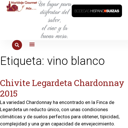
Un lugar para
disfrutar del
sabor,
el vino y la
buena mesa.
PARA COMER
PARA LA SED
PARA SALIR
PARA CONOCER
PARA PROBAR
Etiqueta:
vino blanco
Chivite Legardeta Chardonnay
2015
La variedad Chardonnay ha encontrado en la Finca de
Legardeta un reducto único, con unas condiciones
climáticas y de suelos perfectos para obtener, tipicidad,
complejidad y una gran capacidad de envejecimiento.