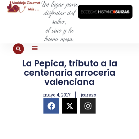
Un lugar para
disfrutar del
sabor,
el vino y la
buena mesa.
La Pepica, tributo a la
PARA COMER
PARA LA SED
PARA SALIR
PARA CONOCER
PARA PROBAR
centenaria arrocería
valenciana
mayo 4, 2017
jcarazo