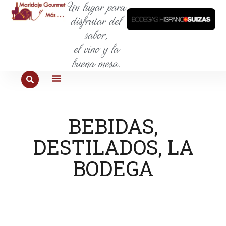
Un lugar para
disfrutar del
sabor,
el vino y la
buena mesa.
PARA COMER
PARA LA SED
PARA SALIR
PARA CONOCER
PARA PROBAR
BEBIDAS
,
DESTILADOS
LA
,
BODEGA