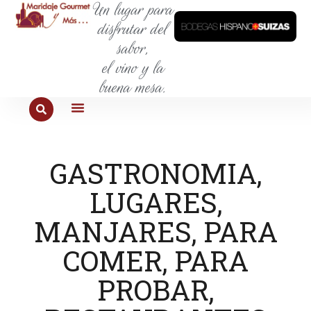
Un lugar para
disfrutar del
sabor,
el vino y la
buena mesa.
PARA COMER
PARA LA SED
PARA SALIR
PARA CONOCER
PARA PROBAR
GASTRONOMIA
,
LUGARES
,
MANJARES
PARA
,
COMER
PARA
,
PROBAR
,