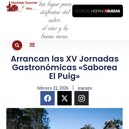
Un lugar para
disfrutar del
sabor,
el vino y la
buena mesa.
Arrancan las XV Jornadas
PARA COMER
PARA LA SED
PARA SALIR
PARA CONOCER
PARA PROBAR
Gastronómicas «Saborea
El Puig»
febrero 22, 2026
jcarazo