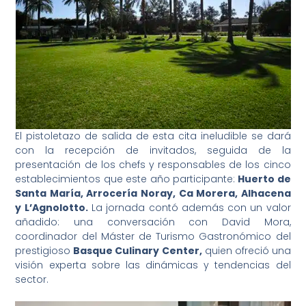
El pistoletazo de salida de esta cita ineludible se dará
con la recepción de invitados, seguida de la
presentación de los chefs y responsables de los cinco
establecimientos que este año participante:
Huerto de
Santa María, Arrocería Noray, Ca Morera, Alhacena
y L’Agnolotto.
La jornada contó además con un valor
añadido: una conversación con David Mora,
coordinador del Máster de Turismo Gastronómico del
prestigioso
Basque Culinary Center,
quien ofreció una
visión experta sobre las dinámicas y tendencias del
sector.