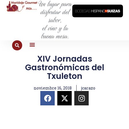
Un lugar para
disfrutar del
sabor,
el vino y la
buena mesa.
PARA COMER
PARA LA SED
PARA SALIR
PARA CONOCER
PARA PROBAR
XIV Jornadas
Gastronómicas del
Txuleton
noviembre 16, 2018
jcarazo