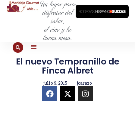
Un lugar para
disfrutar del
sabor,
el vino y la
buena mesa.
El nuevo Tempranillo de
PARA COMER
PARA LA SED
PARA SALIR
PARA CONOCER
PARA PROBAR
Finca Albret
julio 9, 2015
jcarazo