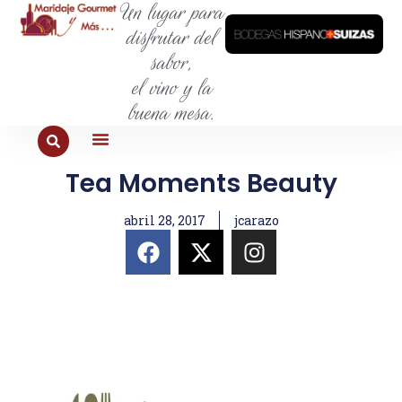
Un lugar para
disfrutar del
sabor,
el vino y la
buena mesa.
Tea Moments Beauty
PARA COMER
PARA LA SED
PARA SALIR
PARA CONOCER
PARA PROBAR
abril 28, 2017
jcarazo