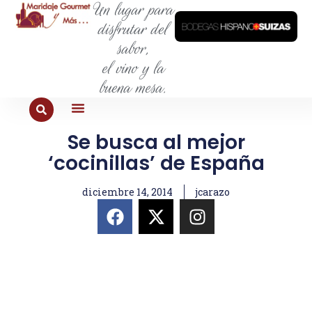
Un lugar para
disfrutar del
sabor,
el vino y la
buena mesa.
Se busca al mejor
PARA COMER
PARA LA SED
PARA SALIR
PARA CONOCER
PARA PROBAR
‘cocinillas’ de España
diciembre 14, 2014
jcarazo