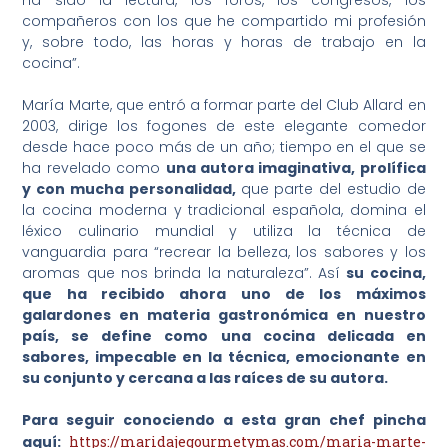
ha sido la lectura, los foros, los congresos, los
compañeros con los que he compartido mi profesión
y, sobre todo, las horas y horas de trabajo en la
cocina”.
María Marte, que entró a formar parte del Club Allard en
2003, dirige los fogones de este elegante comedor
desde hace poco más de un año; tiempo en el que se
ha revelado como
una autora imaginativa, prolífica
y con mucha personalidad,
que parte del estudio de
la cocina moderna y tradicional española, domina el
léxico culinario mundial y utiliza la técnica de
vanguardia para “recrear la belleza, los sabores y los
aromas que nos brinda la naturaleza”. Así
su cocina,
que ha recibido ahora uno de los máximos
galardones en materia gastronómica en nuestro
país, se define como una cocina delicada en
sabores, impecable en la técnica, emocionante en
su conjunto y cercana a las raíces de su autora.
Para seguir conociendo a esta gran chef pincha
aquí:
https://maridajegourmetymas.com/maria-marte-