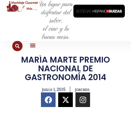
Un lugar para
disfrutar del
sabor,
el vino y la
buena mesa.
MARÍA MARTE PREMIO
PARA COMER
PARA LA SED
PARA SALIR
PARA CONOCER
PARA PROBAR
NACIONAL DE
GASTRONOMÍA 2014
junio 1, 2015
jcarazo