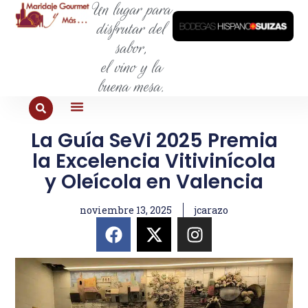
Un lugar para
disfrutar del
sabor,
el vino y la
buena mesa.
La Guía SeVi 2025 Premia
PARA COMER
PARA LA SED
PARA SALIR
PARA CONOCER
PARA PROBAR
la Excelencia Vitivinícola
y Oleícola en Valencia
noviembre 13, 2025
jcarazo