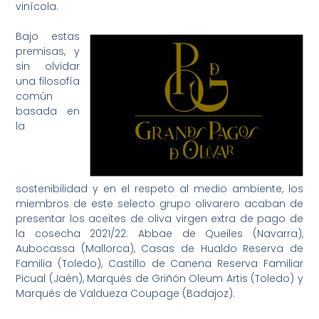
vinícola.
Bajo estas
premisas, y
sin olvidar
una filosofía
común
basada en
la
sostenibilidad y en el respeto al medio ambiente, los
miembros de este selecto grupo olivarero acaban de
presentar los aceites de oliva virgen extra de pago de
la cosecha 2021/22: Abbae de Queiles (Navarra),
Aubocassa (Mallorca), Casas de Hualdo Reserva de
Familia (Toledo), Castillo de Canena Reserva Familiar
Picual (Jaén), Marqués de Griñón Oleum Artis (Toledo) y
Marqués de Valdueza Coupage (Badajoz).