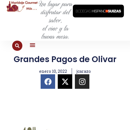
Un lugar para
disfrutar del
sabor,
el vino y la
buena mesa.
Grandes Pagos de Olivar
PARA COMER
PARA LA SED
PARA SALIR
PARA CONOCER
PARA PROBAR
enero 10, 2022
jcarazo