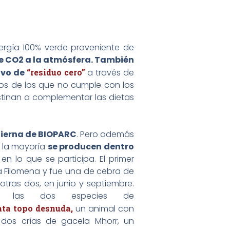
ergía 100% verde proveniente de
e CO2 a la atmósfera. También
tivo de
“residuo cero”
a través de
nos de los que no cumple con los
stinan a complementar las dietas
tierna de BIOPARC
. Pero además
s la mayoría
se producen dentro
en lo que se participa. El primer
a Filomena y fue una de cebra de
as dos, en junio y septiembre.
de las dos especies de
ta topo desnuda,
un animal con
as dos crías de gacela Mhorr, un