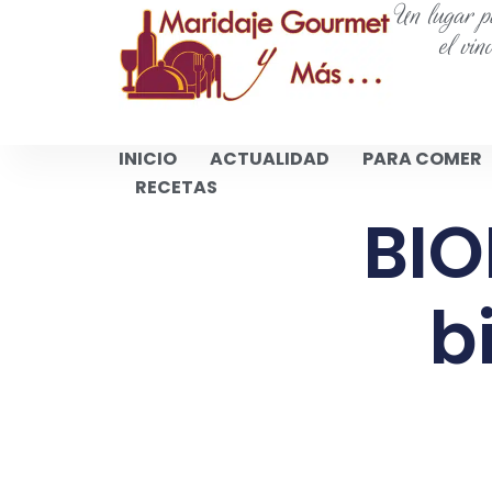
Un lugar pa
el vin
INICIO
ACTUALIDAD
PARA COMER
RECETAS
BIO
b