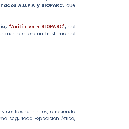
onados A.U.P.A y BIOPARC,
que
xia,
“Anitín va a BIOPARC”
,
del
ctamente sobre un trastorno del
 centros escolares, ofreciendo
ima seguridad Expedición África,