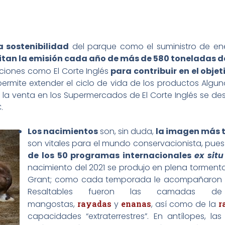
 sostenibilidad
del parque como el suministro de en
itan la emisión cada año de más de 580 toneladas d
uciones como El Corte Inglés
para contribuir en el obje
permite extender el ciclo de vida de los productos Algu
 la venta en los Supermercados de El Corte Inglés se de
.
Los nacimientos
son, sin duda,
la imagen más 
son vitales para el mundo conservacionista, pue
de los 50 programas internacionales
ex situ
nacimiento del 2021 se produjo en plena torment
Grant; como cada temporada le acompañaron otr
Resaltables fueron las camadas 
mangostas,
rayadas
y
enanas
, así como de la
ra
capacidades “extraterrestres”. En antílopes, l