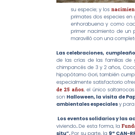
su especie; y los
nacimient
primates dos especies en g
enhorabuena y como cada a
primer nacimiento de un p
maravilló con una comple
Las celebraciones, cumpleaño
de las crías de las familias d
chimpancés de 3 y 2 años, Coco y 
hipopótamo Gori, también cumplió
especialmente satisfactorio ofre
de 25 años
, el único saltarroc
son
Halloween, la visita de Pa
ambientales especiales
y para 
Los eventos solidarios y las 
viviendo
.
De esta forma, la
Fund
situ”.
Por su parte, la
9ª CAN-RR