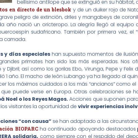
bellísimo antílope que se extinguió en su hábitat
os en directo de un blesbok
y de un duiker rojo de Nata
rave peligro de extinción, driles y mangabeys de coroni
ño nació un oricteropo. La alegría llegó al equipo de
uercoespín sudafricano. También por primera vez, el “
ta camada.
s y días especiales
han supuesto momentos de ilusión
e grandes primates han sido las más esperadas. Nos of
Djibril; así como los gorilas Ebo, Virunga, Pepe y Felix de
 1 año. El macho de león Lubango ya ha llegado al quin
cer los máximos cuidados a los más “ancianos” como el 
as que puede verse en Europa. Otras celebraciones se 
pá Noel o los Reyes Magos.
Acciones que suponen para
los visitantes la oportunidad de
vivir experiencias inol
acciones “con causa”
se han adaptado a las circunstanc
ación BIOPARC
ha continuado apoyando destacados
ERA solidaria,
como siempre con el respaldo del depor