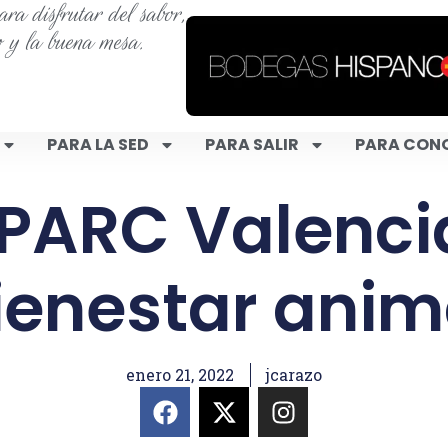
ra disfrutar del sabor,
o y la buena mesa.
PARA LA SED
PARA SALIR
PARA CON
PARC Valencia
ienestar anim
enero 21, 2022
jcarazo