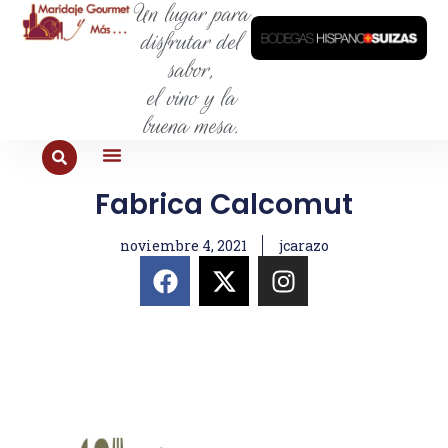
Un lugar para
disfrutar del
sabor,
el vino y la
buena mesa.
Fabrica Calcomut
PARA COMER
PARA LA SED
PARA SALIR
PARA CONOCER
PARA PROBAR
noviembre 4, 2021
jcarazo