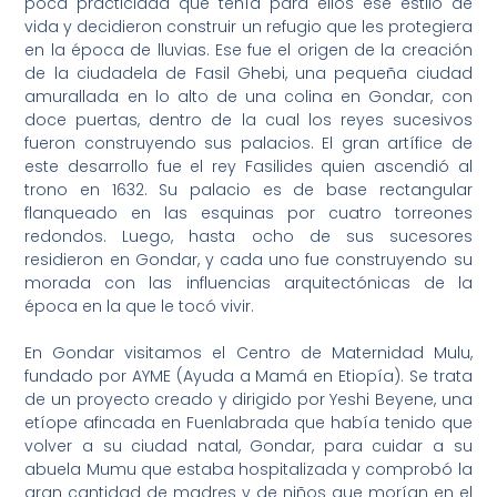
poca practicidad que tenía para ellos ese estilo de
vida y decidieron construir un refugio que les protegiera
en la época de lluvias. Ese fue el origen de la creación
de la ciudadela de Fasil Ghebi, una pequeña ciudad
amurallada en lo alto de una colina en Gondar, con
doce puertas, dentro de la cual los reyes sucesivos
fueron construyendo sus palacios. El gran artífice de
este desarrollo fue el rey Fasilides quien ascendió al
trono en 1632. Su palacio es de base rectangular
flanqueado en las esquinas por cuatro torreones
redondos. Luego, hasta ocho de sus sucesores
residieron en Gondar, y cada uno fue construyendo su
morada con las influencias arquitectónicas de la
época en la que le tocó vivir.
En Gondar visitamos el Centro de Maternidad Mulu,
fundado por AYME (Ayuda a Mamá en Etiopía). Se trata
de un proyecto creado y dirigido por Yeshi Beyene, una
etíope afincada en Fuenlabrada que había tenido que
volver a su ciudad natal, Gondar, para cuidar a su
abuela Mumu que estaba hospitalizada y comprobó la
gran cantidad de madres y de niños que morían en el