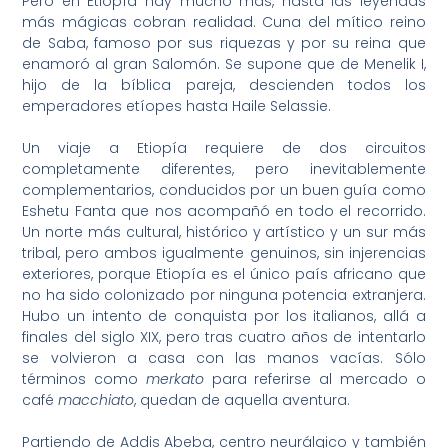
Pero en Etiopía hay mucho más, hasta las leyendas
más mágicas cobran realidad. Cuna del mítico reino
de Saba, famoso por sus riquezas y por su reina que
enamoró al gran Salomón. Se supone que de Menelik I,
hijo de la bíblica pareja, descienden todos los
emperadores etíopes hasta Haile Selassie.
Un viaje a Etiopía requiere de dos circuitos
completamente diferentes, pero inevitablemente
complementarios, conducidos por un buen guía como
Eshetu Fanta que nos acompañó en todo el recorrido.
Un norte más cultural, histórico y artístico y un sur más
tribal, pero ambos igualmente genuinos, sin injerencias
exteriores, porque Etiopía es el único país africano que
no ha sido colonizado por ninguna potencia extranjera.
Hubo un intento de conquista por los italianos, allá a
finales del siglo XIX, pero tras cuatro años de intentarlo
se volvieron a casa con las manos vacías. Sólo
términos como
merkato
para referirse al mercado o
café
macchiato
, quedan de aquella aventura.
Partiendo de Addis Abeba, centro neurálgico y también