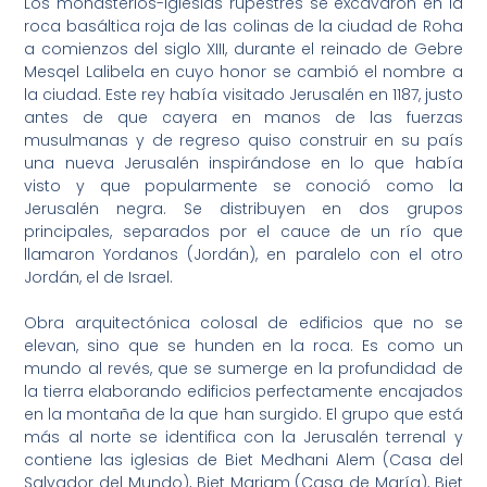
Los monasterios-iglesias rupestres se excavaron en la
roca basáltica roja de las colinas de la ciudad de Roha
a comienzos del siglo XIII, durante el reinado de Gebre
Mesqel Lalibela en cuyo honor se cambió el nombre a
la ciudad. Este rey había visitado Jerusalén en 1187, justo
antes de que cayera en manos de las fuerzas
musulmanas y de regreso quiso construir en su país
una nueva Jerusalén inspirándose en lo que había
visto y que popularmente se conoció como la
Jerusalén negra. Se distribuyen en dos grupos
principales, separados por el cauce de un río que
llamaron Yordanos (Jordán), en paralelo con el otro
Jordán, el de Israel.
Obra arquitectónica colosal de edificios que no se
elevan, sino que se hunden en la roca. Es como un
mundo al revés, que se sumerge en la profundidad de
la tierra elaborando edificios perfectamente encajados
en la montaña de la que han surgido. El grupo que está
más al norte se identifica con la Jerusalén terrenal y
contiene las iglesias de Biet Medhani Alem (Casa del
Salvador del Mundo), Biet Mariam (Casa de María), Biet