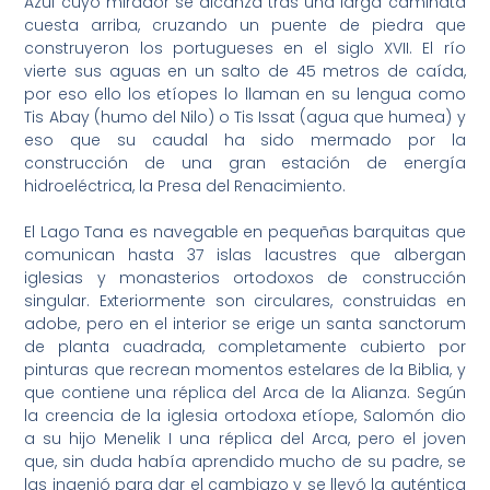
Azul cuyo mirador se alcanza tras una larga caminata
cuesta arriba, cruzando un puente de piedra que
construyeron los portugueses en el siglo XVII. El río
vierte sus aguas en un salto de 45 metros de caída,
por eso ello los etíopes lo llaman en su lengua como
Tis Abay (humo del Nilo) o Tis Issat (agua que humea) y
eso que su caudal ha sido mermado por la
construcción de una gran estación de energía
hidroeléctrica, la Presa del Renacimiento.
El Lago Tana es navegable en pequeñas barquitas que
comunican hasta 37 islas lacustres que albergan
iglesias y monasterios ortodoxos de construcción
singular. Exteriormente son circulares, construidas en
adobe, pero en el interior se erige un santa sanctorum
de planta cuadrada, completamente cubierto por
pinturas que recrean momentos estelares de la Biblia, y
que contiene una réplica del Arca de la Alianza. Según
la creencia de la iglesia ortodoxa etíope, Salomón dio
a su hijo Menelik I una réplica del Arca, pero el joven
que, sin duda había aprendido mucho de su padre, se
las ingenió para dar el cambiazo y se llevó la auténtica