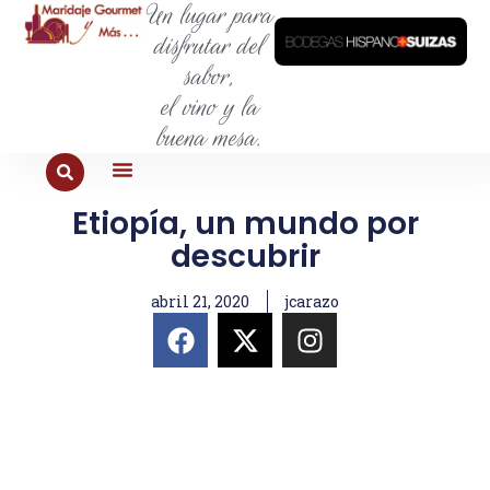
Un lugar para
disfrutar del
sabor,
el vino y la
buena mesa.
Etiopía, un mundo por
PARA COMER
PARA LA SED
PARA SALIR
PARA CONOCER
PARA PROBAR
descubrir
abril 21, 2020
jcarazo