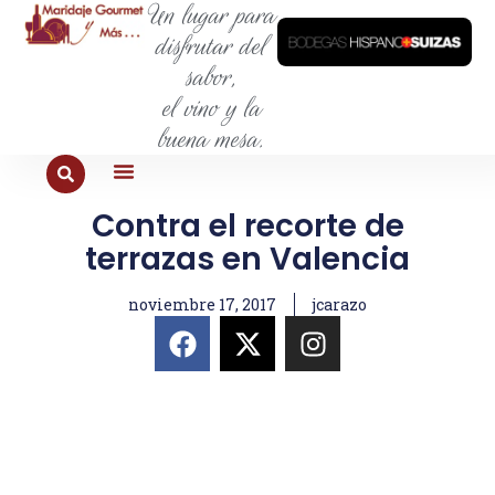
Un lugar para
disfrutar del
sabor,
el vino y la
buena mesa.
Contra el recorte de
PARA COMER
PARA LA SED
PARA SALIR
PARA CONOCER
PARA PROBAR
terrazas en Valencia
noviembre 17, 2017
jcarazo