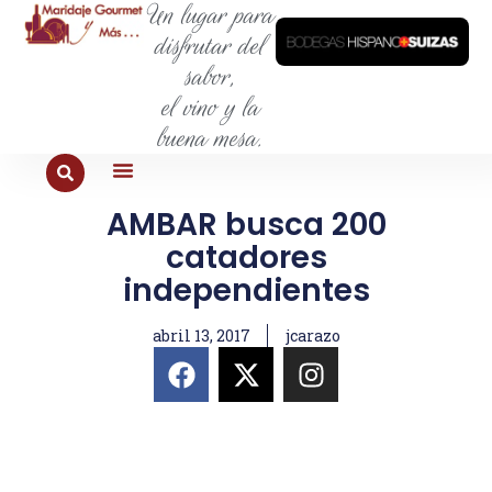
Un lugar para
disfrutar del
sabor,
el vino y la
buena mesa.
AMBAR busca 200
PARA COMER
PARA LA SED
PARA SALIR
PARA CONOCER
PARA PROBAR
catadores
independientes
abril 13, 2017
jcarazo