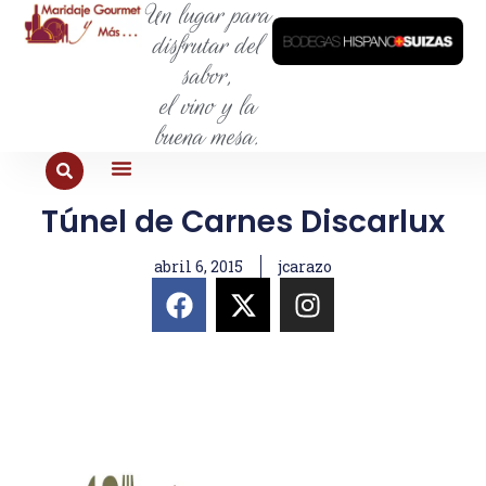
Un lugar para
disfrutar del
sabor,
el vino y la
buena mesa.
Túnel de Carnes Discarlux
PARA COMER
PARA LA SED
PARA SALIR
PARA CONOCER
PARA PROBAR
abril 6, 2015
jcarazo