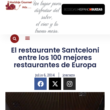
Un lugar para
disfrutar del
sabor,
el vino y la
buena mesa.
El restaurante Santceloni
PARA COMER
PARA LA SED
PARA SALIR
PARA CONOCER
PARA PROBAR
entre los 100 mejores
restaurantes de Europa
julio 6, 2014
jcarazo