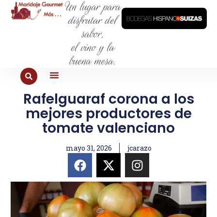
Un lugar para
disfrutar del
sabor,
el vino y la
buena mesa.
Rafelguaraf corona a los
PARA COMER
PARA LA SED
PARA SALIR
PARA CONOCER
PARA PROBAR
mejores productores de
tomate valenciano
mayo 31, 2026
jcarazo