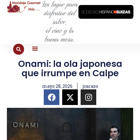
Un lugar para
disfrutar del
sabor,
el vino y la
buena mesa.
Onami: la ola japonesa
PARA COMER
PARA LA SED
PARA SALIR
PARA CONOCER
PARA PROBAR
que irrumpe en Calpe
mayo 28, 2026
jcarazo