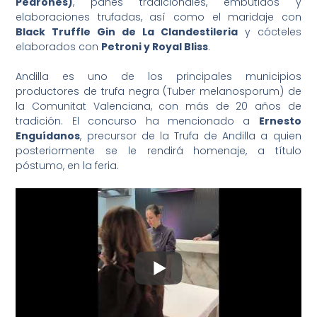
Pedrones)
, panes tradicionales, embutidos y
elaboraciones trufadas, así como el maridaje con
Black Truffle Gin de La Clandestileria
y cócteles
elaborados con
Petroni y Royal Bliss
.
Andilla es uno de los principales municipios
productores de trufa negra (Tuber melanosporum) de
la Comunitat Valenciana, con más de 20 años de
tradición. El concurso ha mencionado a
Ernesto
Enguídanos
, precursor de la Trufa de Andilla a quien
posteriormente se le rendirá homenaje, a título
póstumo, en la feria.