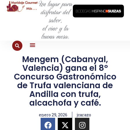
Un lugar para
disfrutar del
sabor,
el vino y la
buena mesa.
Mengem (Cabanyal,
PARA COMER
PARA LA SED
PARA SALIR
PARA CONOCER
PARA PROBAR
Valencia) gana el 8º
Concurso Gastronómico
de Trufa valenciana de
Andilla con trufa,
alcachofa y café.
enero 29, 2026
jcarazo