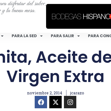
ra disfrutar del sabor,
o y la buena mesa.
PARA LA SED
PARA SALIR
PARA CON
hita, Aceite de
Virgen Extra
noviembre 2, 2014
jcarazo