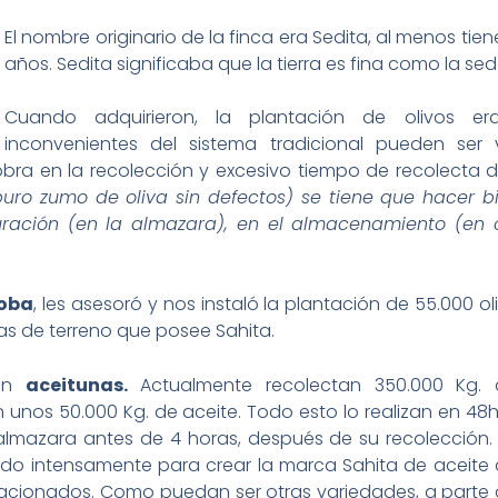
El nombre originario de la finca era Sedita, al menos t
años. Sedita significaba que la tierra es fina como la sed
Cuando adquirieron, la plantación de olivos era
inconvenientes del sistema tradicional pueden ser 
ra en la recolección y excesivo tiempo de recolecta d
puro zumo de oliva sin defectos) se tiene que hacer bi
turación (en la almazara), en el almacenamiento (en 
oba
, les asesoró y nos instaló la plantación de 55.000 
eas de terreno que posee Sahita.
ron
aceitunas.
Actualmente recolectan 350.000 Kg. 
 unos 50.000 Kg. de aceite. Todo esto lo realizan en 48h
almazara antes de 4 horas, después de su recolección.
ando intensamente para crear la marca Sahita de aceite
relacionados. Como puedan ser otras variedades, a parte