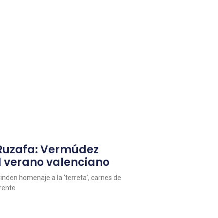
 Ruzafa: Vermúdez
l verano valenciano
inden homenaje a la ‘terreta’, carnes de
erente