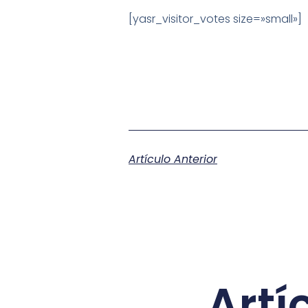
[yasr_visitor_votes size=»small»]
Artículo Anterior
Artí