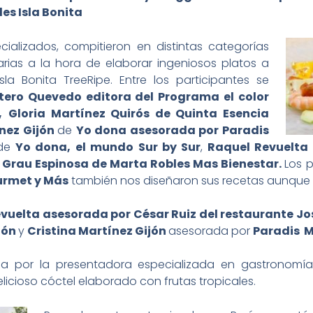
es Isla Bonita
cializados, compitieron en distintas categorías
rias a la hora de elaborar ingeniosos platos a
sla Bonita TreeRipe. Entre los participantes se
tero Quevedo editora del Programa el color
,
Gloria Martínez Quirós de Quinta Esencia
nez Gijón
de
Yo dona asesorada por Paradis
 de
Yo dona,
el mundo Sur by Sur
,
Raquel Revuelta 
o Grau Espinosa de Marta Robles Mas Bienestar.
Los 
urmet y Más
también nos diseñaron sus recetas aunque n
vuelta asesorada por César Ruiz del restaurante Jos
ión
y
Cristina Martínez Gijón
asesorada por
Paradis M
a por la presentadora especializada en gastronomía
icioso cóctel elaborado con frutas tropicales.