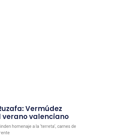
 Ruzafa: Vermúdez
l verano valenciano
inden homenaje a la ‘terreta’, carnes de
erente