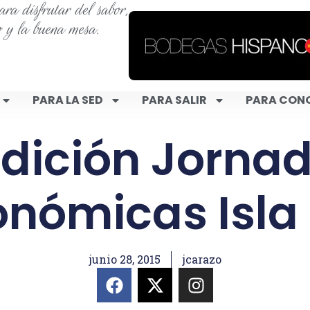
ra disfrutar del sabor,
o y la buena mesa.
PARA LA SED
PARA SALIR
PARA CON
 Edición Jorna
nómicas Isla
junio 28, 2015
jcarazo