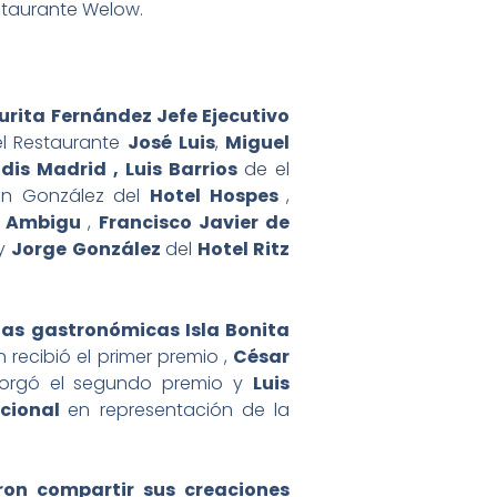
estaurante Welow.
urita Fernández Jefe Ejecutivo
l Restaurante
José Luis
,
Miguel
dis Madrid , Luis Barrios
de el
én González del
Hotel Hospes
,
e
Ambigu
,
Francisco Javier de
y
Jorge González
del
Hotel Ritz
adas gastronómicas Isla Bonita
n recibió el primer premio ,
César
torgó el segundo premio y
Luis
acional
en representación de la
ron compartir sus creaciones