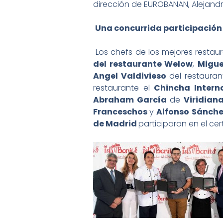
dirección de EUROBANAN, Alejandra
Una concurrida participación
Los chefs de los mejores restau
del restaurante Welow
,
Migu
Angel Valdivieso
del restaura
restaurante el
Chincha Intern
Abraham García
de
Viridian
Franceschos
y
Alfonso Sánch
de Madrid
participaron en el ce