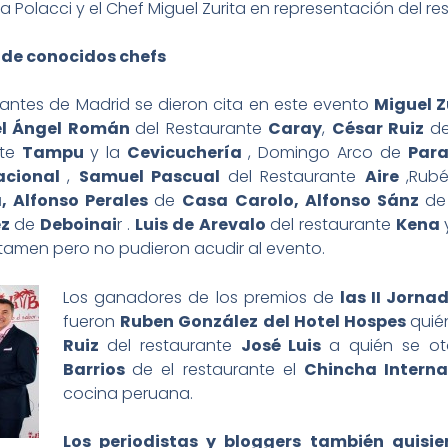
 Polacci y el Chef Miguel Zurita en representación del r
 de conocidos chefs
rantes de Madrid se dieron cita en este evento
Miguel Z
el Ángel Román
del Restaurante
Caray
,
César Ruiz
de
nte
Tampu
y la
Cevicuchería
, Domingo Arco de
Para
acional
,
Samuel Pascual
del Restaurante
Aire
,Rub
a, Alfonso Perales
de
Casa Carolo, Alfonso Sánz
d
ez
de
Deboinai
r .
Luis de Arevalo
del restaurante
Kena
rtamen pero no pudieron acudir al evento.
Los ganadores de los premios de
las II Jorn
fueron
Ruben González del Hotel Hospes
quié
Ruiz
del restaurante
José Luis
a quién se o
Barrios
de el restaurante el
Chincha Intern
cocina peruana.
Los periodistas y bloggers también quisie