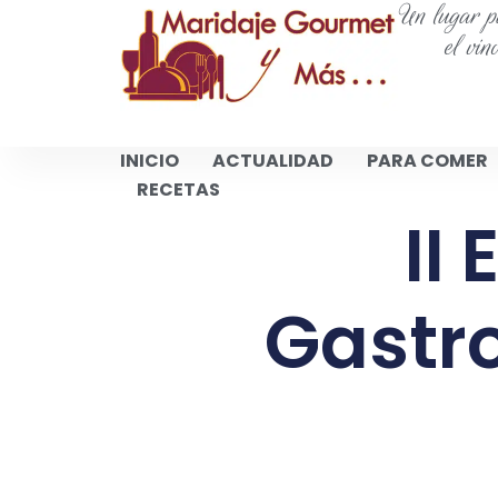
Un lugar pa
el vin
INICIO
ACTUALIDAD
PARA COMER
RECETAS
II
Gastro