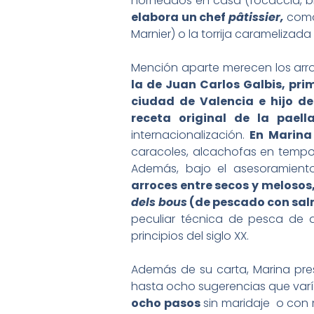
horneados en casa (focaccia, br
elabora un chef
pâtissier,
como 
Marnier) o la torrija caramelizada
Mención aparte merecen los arro
la de Juan Carlos Galbis, prim
ciudad de Valencia e hijo de
receta original de la pael
internacionalización.
En Marina 
caracoles, alcachofas en tempor
Además, bajo el asesoramiento
arroces entre secos y melosos,
dels bous
(de pescado con salm
peculiar técnica de pesca de a
principios del siglo XX.
Además de su carta, Marina pres
hasta ocho sugerencias que var
ocho pasos
sin maridaje o con 