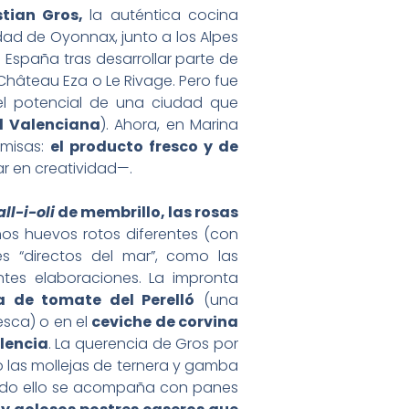
stian Gros,
la auténtica cocina
dad de Oyonnax, junto a los Alpes
 España tras desarrollar parte de
Château Eza o Le Rivage. Pero fue
del potencial de una ciudad que
d Valenciana
). Ahora, en Marina
emisas:
el producto fresco y de
r en creatividad—.
all-i-oli
de membrillo, las rosas
os huevos rotos diferentes (con
tes “directos del mar”, como las
ntes elaboraciones. La impronta
a de tomate del Perelló
(una
esca) o en el
ceviche de corvina
lencia
. La querencia de Gros por
 las mollejas de ternera y gamba
Todo ello se acompaña con panes