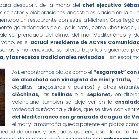
para descubrir, de la mano del
chef ejecutivo Séba
 selectos y elaboraciones ancestrales. Nacido en la ciu
ntaba un restaurante con estrella Michelin, Gros llegó a
mente galardonados de su país natal, como Chez Roger, 
alarse, prendado del clima, del mar Mediterráneo y 
n vano, es el
actual Presidente de ACYRE Comunida
onas y ha renovado su oferta bajo las siguientes pr
 y las recetas tradicionales revisadas
—sin escatima
Así, encontramos platos como el
“esgarraet” con
de alcachofa con vinagreta de miel y trufa,
un
cigalitas, langostinos y puerros) y otros entran
clóchinas,
las
tellinas
o el
sepionet,
en difere
valenciana también se deja ver en la
ensalad
variedad autóctona y dulce, que se sirve con ventr
del Mediterráneo con granizado de agua de Va
el mar y la montaña queda patente en platos como
 variedad de carnes y pescados que engrosan la carta. 