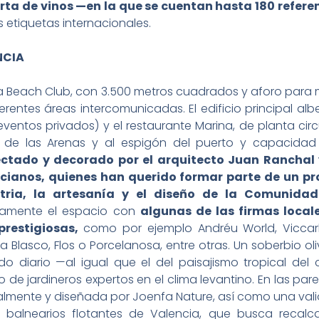
rta de vinos —en la que se cuentan hasta 180 refer
etiquetas internacionales.
NCIA
a Beach Club, con 3.500 metros cuadrados y aforo para m
erentes áreas intercomunicadas. El edificio principal alb
eventos privados) y el restaurante Marina, de planta cir
 de las Arenas y al espigón del puerto y capacida
ctado y decorado por el arquitecto Juan Ranchal y 
cianos, quienes han querido formar parte de un p
stria, la artesanía y el diseño de la Comunida
ramente el espacio con
algunas de las firmas local
prestigiosas,
como por ejemplo Andréu World, Viccarbe
 Blasco, Flos o Porcelanosa, entre otras. Un soberbio oli
do diario —al igual que el del paisajismo tropical de
 de jardineros expertos en el clima levantino. En las pa
lmente y diseñada por Joenfa Nature, así como una valio
 balnearios flotantes de Valencia, que busca recalca