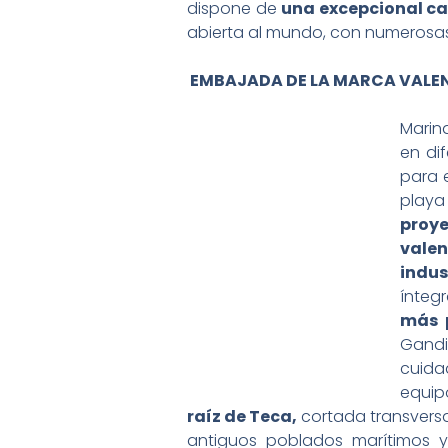
dispone de
una excepcional ca
abierta al mundo, con numerosas 
EMBAJADA DE LA MARCA VALE
Marin
en dif
para 
playa
proye
valen
indu
ínteg
más 
Gandia
cuida
equipo
raíz de Teca,
cortada transversa
antiguos poblados marítimos y