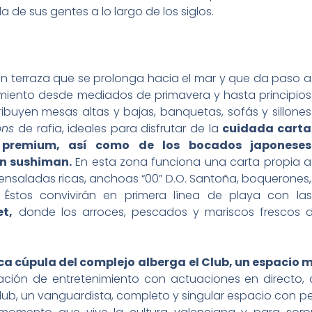
da de sus gentes a lo largo de los siglos.
an terraza que se prolonga hacia el mar y que da paso a
iento desde mediados de primavera y hasta principios
tribuyen mesas altas y bajas, banquetas, sofás y sillones
ons
de rafia, ideales para disfrutar de la
cuidada carta
s premium, así como de los bocados japoneses
n sushiman.
En esta zona funciona una carta propia a
: ensaladas ricas, anchoas “00” D.O. Santoña, boquerones,
. Éstos convivirán en primera línea de playa con la
et,
donde los arroces, pescados y mariscos frescos 
ica cúpula del complejo alberga
el Club, un espacio 
ón de entretenimiento con actuaciones en directo, c
Club, un vanguardista, completo y singular espacio con 