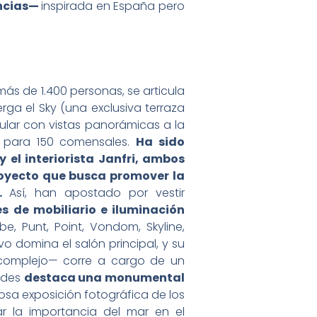
encias—
inspirada en España pero
ás de 1.400 personas, se articula
erga el Sky (una exclusiva terraza
cular con vistas panorámicas a la
d para 150 comensales.
Ha sido
el interiorista Janfri, ambos
royecto que busca promover la
d.
Así, han apostado por vestir
es de mobiliario e iluminación
, Punt, Point, Vondom, Skyline,
vo domina el salón principal, y su
l complejo— corre a cargo de un
redes
destaca una monumental
sa exposición fotográfica de los
r la importancia del mar en el