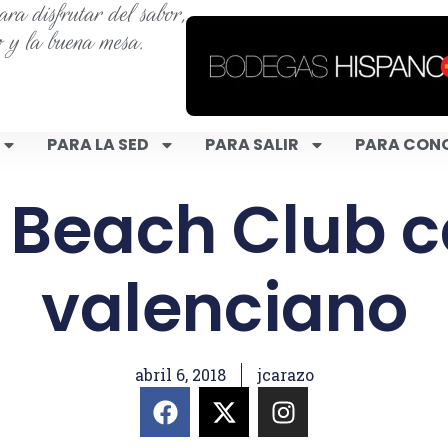
ra disfrutar del sabor,
o y la buena mesa.
PARA LA SED
PARA SALIR
PARA CON
 Beach Club c
valenciano
abril 6, 2018
jcarazo