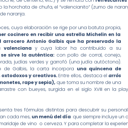
ioche, de centeno, etc.) y se remata con
refrescantes
la horchata de chufa, el “valencianito” (zumo de naranj
 de naranja.
ces, cuya elaboración se rige por una batuta propia,
er cocinero en recibir una estrella Michelin en la
l arrocero Antonio Galbis que ha preservado la
la valenciana
y cuya labor ha contribuido a su
se sirve la auténtica:
con pollo de corral, conejo,
ada, judías verdes y garrofó (una judía autóctona).
 de Galbis, la carta incorpora
una quincena de
 oxtodoxos y creativos.
Entre ellos, destaca el
arrós
onetes, rape y sepia),
que toma su nombre de una
rrastre con bueyes, surgida en el siglo XVIII en la pl
enta tres fórmulas distintas para descubrir su persona
ían cada mes,
un menú del día
que siempre incluye un a
maridaje de vino o cerveza. Y para completar la experie