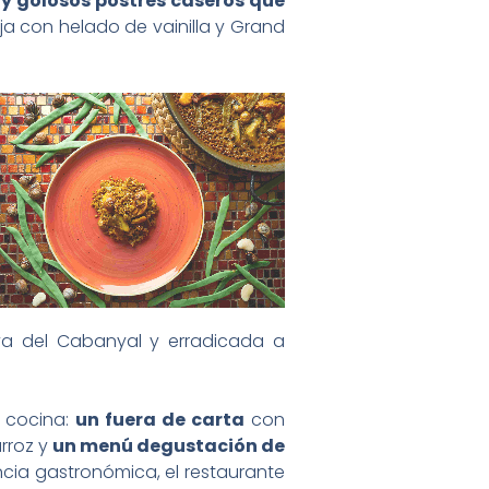
 y golosos postres caseros que
a con helado de vainilla y Grand
aya del Cabanyal y erradicada a
l cocina:
un fuera de carta
con
rroz y
un menú degustación de
ncia gastronómica, el restaurante