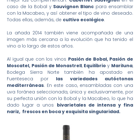
mejor las complementan:
Cabernet Sauvignon
en el
caso de la Bobal y
Sauvignon Blanc
para ensamblar
con la Macabeo, y así obtener el tipo de vino deseado.
Todas ellas, además, de
cultivo ecológico
.
La añada 2014 también viene acompañada de una
imagen más cercana a la evolución que ha tenido el
vino a lo largo de estos años.
Al igual que con los vinos
Pasión de Bobal, Pasión de
Moscatel, Pasión de Monastrell
,
Equilibrio
y
Mariluna
,
Bodega Sierra Norte también ha apostado en
Fuenteseca por
las variedades autóctonas
mediterráneas
. En este caso, ensambladas con una
uva foránea seleccionada, única y exclusivamente, por
su perfecta unión con la Bobal y la Macabeo, lo que ha
dado lugar a unos
bivarietales de intensa y fina
nariz, frescos en boca y exquisita singularidad.