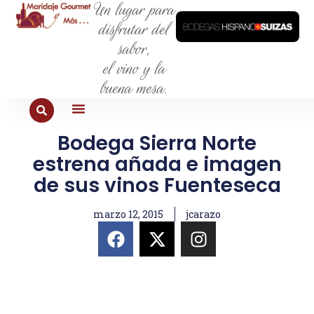
Un lugar para
disfrutar del
sabor,
el vino y la
buena mesa.
Bodega Sierra Norte
PARA COMER
PARA LA SED
PARA SALIR
PARA CONOCER
PARA PROBAR
estrena añada e imagen
de sus vinos Fuenteseca
marzo 12, 2015
jcarazo