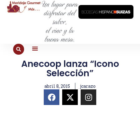
Un lugar para
disfrutar del
sabor,
el vino y la
buena mesa.
Anecoop lanza “Icono
PARA COMER
PARA LA SED
PARA SALIR
PARA CONOCER
PARA PROBAR
Selección”
abril 8, 2015
jcarazo