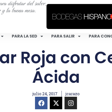
ra disfrutar del sabor,
o y la buena mesa.
PARA LA SED
PARA SALIR
PARA CON
r Roja con C
Ácida
julio 24, 2017
jcarazo