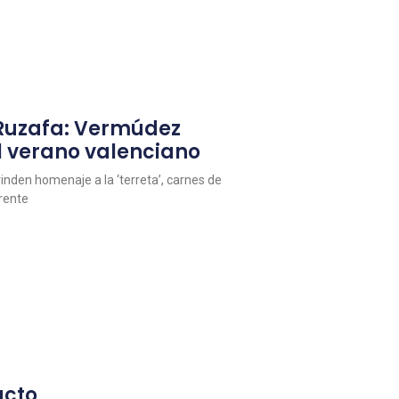
 Ruzafa: Vermúdez
l verano valenciano
inden homenaje a la ‘terreta’, carnes de
erente
acto