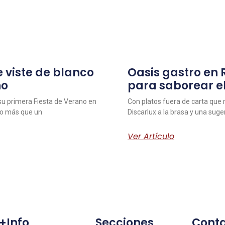
 viste de blanco
Oasis gastro en
no
para saborear e
 su primera Fiesta de Verano en
Con platos fuera de carta que r
ho más que un
Discarlux a la brasa y una sug
Ver Artículo
+info
Secciones
Cont