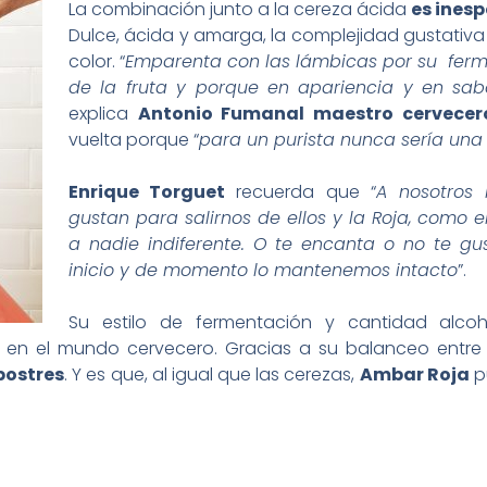
La combinación junto a la cereza ácida
es inesp
Dulce, ácida y amarga, la complejidad gustativa
color. “
Emparenta con las lámbicas por su ferm
de la fruta y porque en apariencia y en sa
explica
Antonio Fumanal maestro cervece
vuelta porque “
para un purista nunca sería una
Enrique Torguet
recuerda que “
A nosotros 
gustan para salirnos de ellos y la Roja, como e
a nadie indiferente. O te encanta o no te gus
inicio y de momento lo mantenemos intacto
”.
Su estilo de fermentación y cantidad alcoh
en el mundo cervecero. Gracias a su balanceo entre 
postres
. Y es que, al igual que las cerezas,
Ambar Roja
p