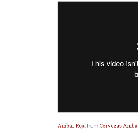
Ambar Roja
from
Cervezas Amba