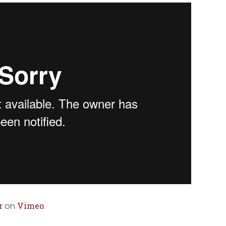
r
on
Vimeo
.