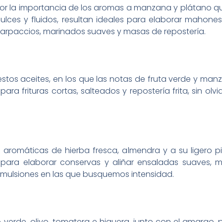
or la importancia de los aromas a manzana y plátano qu
ulces y fluidos, resultan ideales para elaborar mahonesa
arpaccios, marinados suaves y masas de repostería.
estos aceites, en los que las notas de fruta verde y ma
ra frituras cortas, salteados y repostería frita, sin olv
 aromáticas de hierba fresca, almendra y a su ligero pi
 para elaborar conservas y aliñar ensaladas suaves,
emulsiones en las que busquemos intensidad.
verde, olivo, tomatera e higuera, junto con el amargo, 