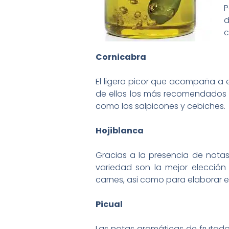
P
d
c
Cornicabra
El ligero picor que acompaña a 
de ellos los más recomendados pa
como los salpicones y cebiches.
Hojiblanca
Gracias a la presencia de notas
variedad son la mejor elección
carnes, asi como para elaborar 
Picual
Las notas aromáticas de frutado 