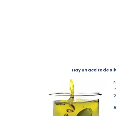
Hay un aceite de ol
E
c
t