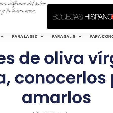
ra disfrutar del sabor,
o y la buena mesa.
PARA LA SED
PARA SALIR
PARA CON
es de oliva ví
a, conocerlos
amarlos