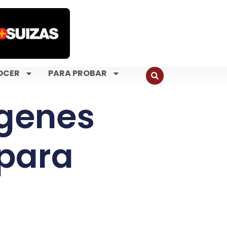
OCER
PARA PROBAR
rgenes
 para