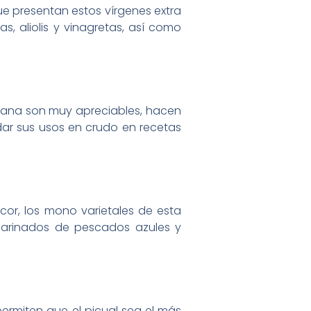
e presentan estos vírgenes extra
s, aliolis y vinagretas, así como
nzana son muy apreciables, hacen
idar sus usos en crudo en recetas
cor, los mono varietales de esta
 marinados de pescados azules y
permiten que el picual sea el más