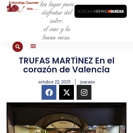
Un lugar para
disfrutar del
sabor,
el vino y la
buena mesa.
TRUFAS MARTÍNEZ En el
PARA COMER
PARA LA SED
PARA SALIR
PARA CONOCER
PARA PROBAR
corazón de Valencia
octubre 22, 2025
jcarazo