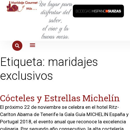
Un lugar para
disfrutar del
sabor,
el vino y la
buena mesa.
PARA COMER
PARA LA SED
PARA SALIR
PARA CONOCER
PARA PROBAR
Etiqueta:
maridajes
exclusivos
Cócteles y Estrellas Michelín
El próximo 22 de noviembre se celebra en el hotel Ritz-
Carlton Abama de Tenerife la Gala Guía MICHELIN España y
Portugal 2018, el evento anual que reconoce la excelencia
culinaria. Por segundo año consecutivo, la alta coctelería