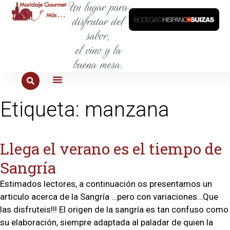
Un lugar para
disfrutar del
sabor,
el vino y la
buena mesa.
PARA COMER
PARA LA SED
PARA SALIR
PARA CONOCER
PARA PROBAR
Etiqueta:
manzana
Llega el verano es el tiempo de
Sangría
Estimados lectores, a continuación os presentamos un
articulo acerca de la Sangría …pero con variaciones…Que
las disfruteis!!! El origen de la sangría es tan confuso como
su elaboración, siempre adaptada al paladar de quien la