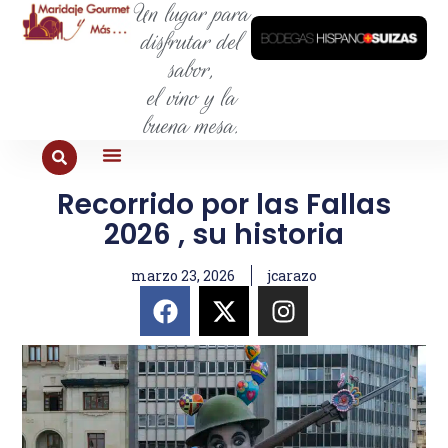
Un lugar para
disfrutar del
sabor,
el vino y la
buena mesa.
Recorrido por las Fallas
PARA COMER
PARA LA SED
PARA SALIR
PARA CONOCER
PARA PROBAR
2026 , su historia
marzo 23, 2026
jcarazo