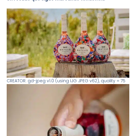
CREATOR: gd-jpeg v1.0 (using IJG JPEG v62), quality = 75