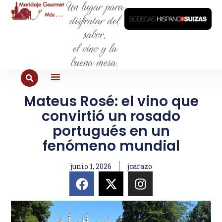
Un lugar para
disfrutar del
sabor,
el vino y la
buena mesa.
Mateus Rosé: el vino que
PARA COMER
PARA LA SED
PARA SALIR
PARA CONOCER
PARA PROBAR
convirtió un rosado
portugués en un
fenómeno mundial
junio 1, 2026
jcarazo