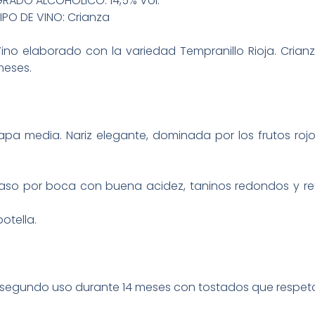
RADO ALCOHÓLICO: 14,5% Vol.
IPO DE VINO: Crianza
ino elaborado con la variedad Tempranillo Rioja. Crianz
eses.
apa media. Nariz elegante, dominada por los frutos roj
aso por boca con buena acidez, taninos redondos y ret
botella.
segundo uso durante 14 meses con tostados que respetan 