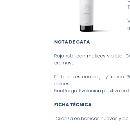
G
T
V
m
NOTA DE CATA
Rojo rubí con matices violeta. C
cremoso.
En boca es complejo y fresco. P
dulces.
Final largo. Evolución positiva en 
FICHA TÉCNICA
Crianza en barricas nuevas y de 