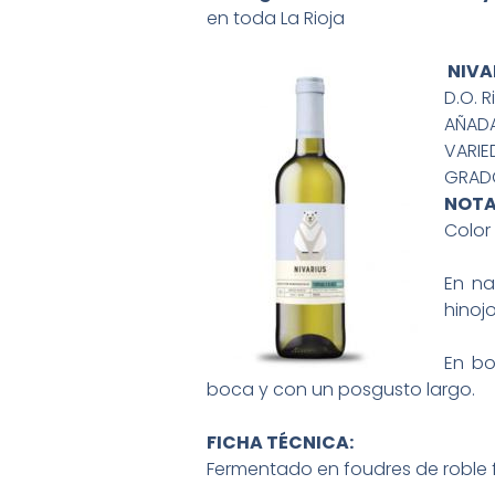
en toda La Rioja
NIVA
D.O. R
AÑADA
VARIE
GRADO
NOTA
Color 
En na
hinoj
En bo
boca y con un posgusto largo.
FICHA TÉCNICA:
Fermentado en foudres de roble f