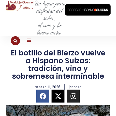
Un lugar para
disfrutar del
sabor,
el vino y la
buena mesa.
El botillo del Bierzo vuelve
PARA COMER
PARA LA SED
PARA SALIR
PARA CONOCER
PARA PROBAR
a Hispano Suizas:
tradición, vino y
sobremesa interminable
marzo 11, 2026
jcarazo