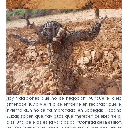
Hay tradiciones que no se negocian. Aunque el cielo
amenace lluvia y el frío se empeñe en recordar que el
invierno aún no se ha marchado, en Bodegas Hispano
Suizas saben que hay citas que merecen celebrarse sí
o sí. Una de ellas es la ya clásica
“Comida del Botillo”
,