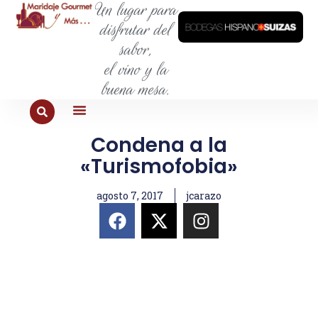
Un lugar para
disfrutar del
sabor,
el vino y la
buena mesa.
PARA COMER
PARA LA SED
PARA SALIR
PARA CONOCER
PARA PROBAR
Condena a la
«Turismofobia»
agosto 7, 2017
jcarazo