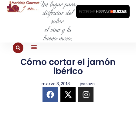
Un lugar para
disfrutar del
sabor,
el vino y la
buena mesa.
Cómo cortar el jamón
PARA COMER
PARA LA SED
PARA SALIR
PARA CONOCER
PARA PROBAR
ibérico
marzo 3, 2015
jcarazo