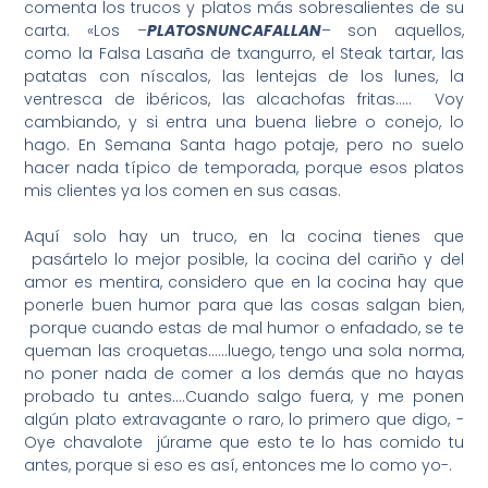
comenta los trucos y platos más sobresalientes de su
carta. «Los –
PLATOSNUNCAFALLAN
– son aquellos,
como la Falsa Lasaña de txangurro, el Steak tartar, las
patatas con níscalos, las lentejas de los lunes, la
ventresca de ibéricos, las alcachofas fritas….. Voy
cambiando, y si entra una buena liebre o conejo, lo
hago. En Semana Santa hago potaje, pero no suelo
hacer nada típico de temporada, porque esos platos
mis clientes ya los comen en sus casas.
Aquí solo hay un truco, en la cocina tienes que
pasártelo lo mejor posible, la cocina del cariño y del
amor es mentira, considero que en la cocina hay que
ponerle buen humor para que las cosas salgan bien,
porque cuando estas de mal humor o enfadado, se te
queman las croquetas……luego, tengo una sola norma,
no poner nada de comer a los demás que no hayas
probado tu antes….Cuando salgo fuera, y me ponen
algún plato extravagante o raro, lo primero que digo, -
Oye chavalote júrame que esto te lo has comido tu
antes, porque si eso es así, entonces me lo como yo-.