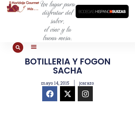
Un lugar para
disfrutar del
sabor,
el vino y la
buena mesa.
BOTILLERIA Y FOGON
PARA COMER
PARA LA SED
PARA SALIR
PARA CONOCER
PARA PROBAR
SACHA
mayo 14, 2015
jcarazo