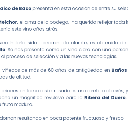
aico de Baco
presenta en esta ocasión de entre su selec
Melchor,
el alma de la bodega, ha querido reflejar toda la
tenía este vino años atrás.
ino habría sido denominado clarete, es obtenido de
llo
. Se nos presenta como un vino claro con una perso
 al proceso de selección y a las nuevas tecnologías.
de viñedos de más de 60 años de antigüedad en
Baños
os de altitud.
niones en torno a si el rosado es un clarete o al revés, y
upone un magnifico revulsivo para la
Ribera del Duero
,
a fruta madura.
adornan resultando en boca potente fructuoso y fresco.