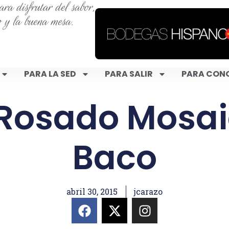
ra disfrutar del sabor,
o y la buena mesa.
PARA LA SED
PARA SALIR
PARA CON
 Rosado Mosai
Baco
abril 30, 2015
jcarazo