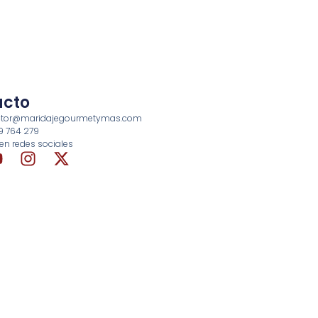
acto
rector@maridajegourmetymas.com
69 764 279
en redes sociales