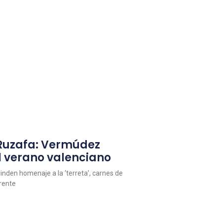
 Ruzafa: Vermúdez
l verano valenciano
inden homenaje a la ‘terreta’, carnes de
erente