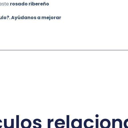
 este
rosado ribereño
culo?. Ayúdanos a mejorar
culos relacio