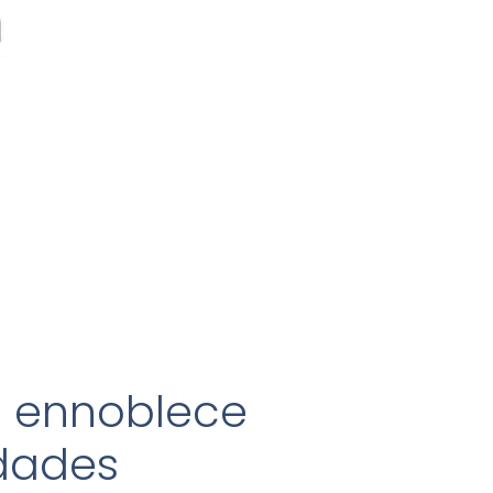
e ennoblece
dades