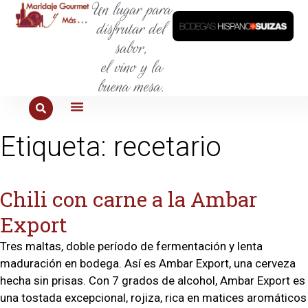
Un lugar para
disfrutar del
sabor,
el vino y la
buena mesa.
PARA COMER
PARA LA SED
PARA SALIR
PARA CONOCER
PARA PROBAR
Etiqueta:
recetario
Chili con carne a la Ambar
Export
Tres maltas, doble período de fermentación y lenta
maduración en bodega. Así es Ambar Export, una cerveza
hecha sin prisas. Con 7 grados de alcohol, Ambar Export es
una tostada excepcional, rojiza, rica en matices aromáticos