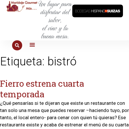
Un lugar para
disfrutar del
sabor,
el vino y la
buena mesa.
PARA COMER
PARA LA SED
PARA SALIR
PARA CONOCER
PARA PROBAR
Etiqueta:
bistró
Fierro estrena cuarta
temporada
¿Qué pensarías si te dijeran que existe un restaurante con
tan solo una mesa que puedes reservar –haciendo tuyo, por
tanto, el local entero- para cenar con quien tú quieras? Ese
restaurante existe y acaba de estrenar el menú de su cuarta