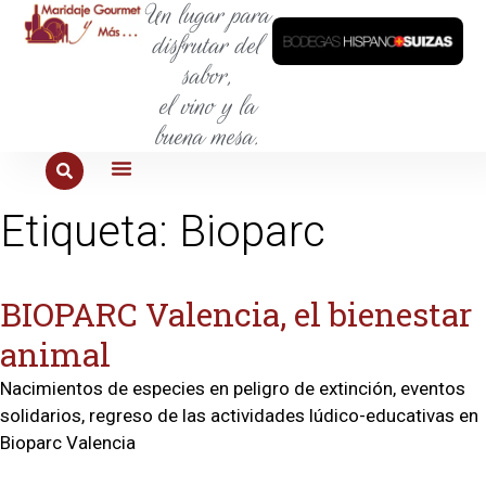
Un lugar para
disfrutar del
sabor,
el vino y la
buena mesa.
PARA COMER
PARA LA SED
PARA SALIR
PARA CONOCER
PARA PROBAR
Etiqueta:
Bioparc
BIOPARC Valencia, el bienestar
animal
Nacimientos de especies en peligro de extinción, eventos
solidarios, regreso de las actividades lúdico-educativas en
Bioparc Valencia