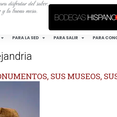
ra disfrutar del sabor,
o y la buena mesa.
PARA LA SED
PARA SALIR
PARA CON
ejandria
MONUMENTOS, SUS MUSEOS, SU