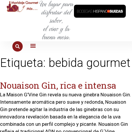
Un lugar para
disfrutar del
sabor,
el vino y la
buena mesa.
PARA COMER
PARA LA SED
PARA SALIR
PARA CONOCER
PARA PROBAR
Etiqueta:
bebida gourmet
Nouaison Gin, rica e intensa
La Maison G’Vine Gin revela su nueva ginebra Nouaison Gin.
Intensamente aromática pero suave y redonda, Nouaison
Gin pretende agitar la industria de las ginebras con su
innovadora revelación basada en la elegancia de la uva
combinada con un perfil complejo y picante. Nouaison Gin
refleja el tradicional ADN no convencional de G´Vine