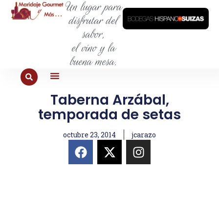
Un lugar para
disfrutar del
sabor,
el vino y la
buena mesa.
Taberna Arzábal,
PARA COMER
PARA LA SED
PARA SALIR
PARA CONOCER
PARA PROBAR
temporada de setas
octubre 23, 2014
jcarazo