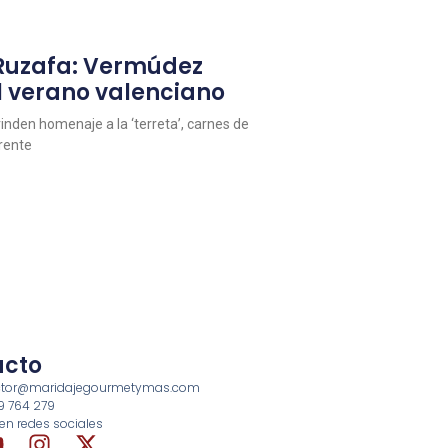
 Ruzafa: Vermúdez
l verano valenciano
inden homenaje a la ‘terreta’, carnes de
erente
acto
rector@maridajegourmetymas.com
69 764 279
en redes sociales