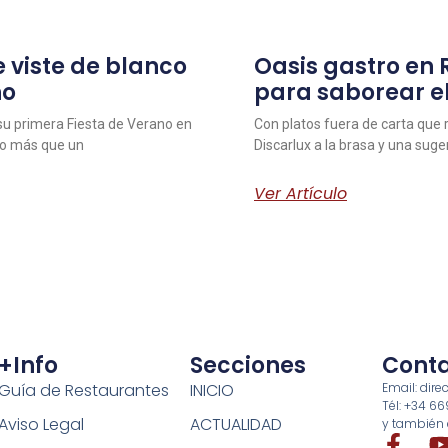
 viste de blanco
Oasis gastro en
no
para saborear e
 su primera Fiesta de Verano en
Con platos fuera de carta que r
ho más que un
Discarlux a la brasa y una sug
Ver Artículo
+info
Secciones
Cont
Guía de Restaurantes
INICIO
Email: di
Tél: +34 6
Aviso Legal
ACTUALIDAD
y también 