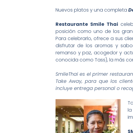
Nuevos platos y una completa
D
Restaurante Smile Thai
celeb
posición como uno de los grand
Para celebrarlo, ofrece a sus cl
disfrutar de los aromas y sabo
remanso y paz, acogedor y act
conocida como Tass), la más c
SmileThai es el primer restaura
Take Away, para que los client
incluye entrega personal o recog
Ta
la
im
SM