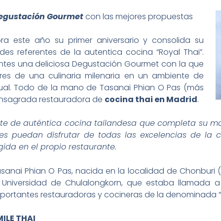
egustación Gourmet
con las mejores propuestas
ra este año su primer aniversario y consolida su
es referentes de la autentica cocina “Royal Thai”.
ientes una deliciosa Degustación Gourmet con la que
res de una culinaria milenaria en un ambiente de
ual. Todo de la mano de Tasanai Phian O Pas (más
onsagrada restauradora de
cocina thai en Madrid
.
nte de auténtica cocina tailandesa que completa su mag
es puedan disfrutar de todas las excelencias de la car
ida en el propio restaurante.
sanai Phian O Pas, nacida en la localidad de Chonburi 
 Universidad de Chulalongkorn, que estaba llamada a
portantes restauradoras y cocineras de la denominada “R
ILE THAI