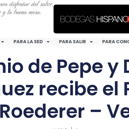
ra disfrutar del sabor,
o y la buena mesa.
PARA LA SED
PARA SALIR
PARA CON
hio de Pepe y
uez recibe el
 Roederer – 