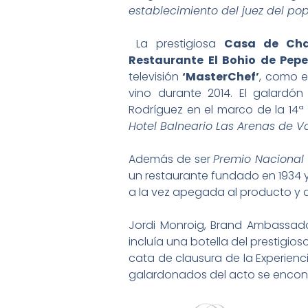
establecimiento del juez del po
La prestigiosa
Casa de Ch
Restaurante El Bohio de Pep
televisión
‘MasterChef’
, como e
vino durante 2014. El galardó
Rodríguez en el marco de la 14ª
Hotel Balneario Las Arenas de Va
Además de ser
Premio Nacional
un restaurante fundado en 1934 
a la vez apegada al producto y a 
Jordi Monroig, Brand Ambassado
incluía una botella del prestigios
cata de clausura de la Experienc
galardonados del acto se encont