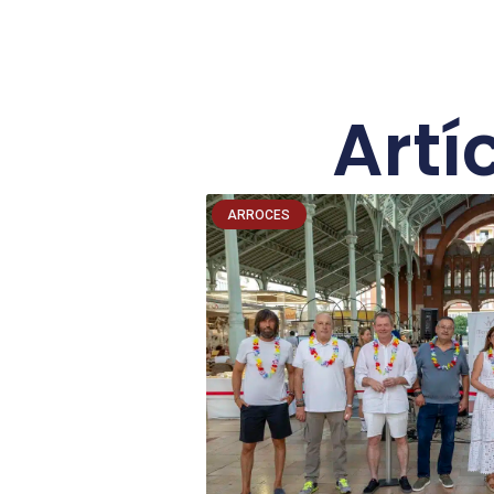
Artí
ARROCES