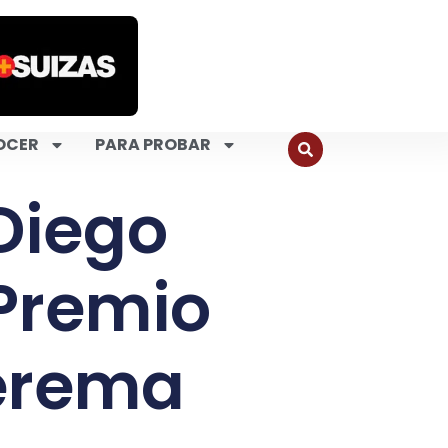
OCER
PARA PROBAR
 Diego
 Premio
Verema