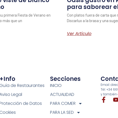
 viste de blanco
Oasis gastro en
no
para saborear e
 su primera Fiesta de Verano en
Con platos fuera de carta que r
ho más que un
Discarlux a la brasa y una sug
Ver Artículo
+info
Secciones
Cont
Guía de Restaurantes
INICIO
Email: di
Tél: +34 6
Aviso Legal
ACTUALIDAD
y también 
Protección de Datos
PARA COMER
Cookies
PARA LA SED