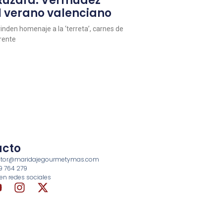
 Ruzafa: Vermúdez
l verano valenciano
inden homenaje a la ‘terreta’, carnes de
erente
acto
rector@maridajegourmetymas.com
69 764 279
en redes sociales