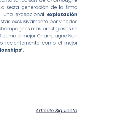
a como la Maison de Champagne
a sexta generación de la firma
ona una excepcional
explotación
tas exclusivamente por viñedos
us champagnes más prestigiosos se
 2013 como el mejor Champagne Non
ado recientemente como el mejor
onships’.
Artículo Siguiente