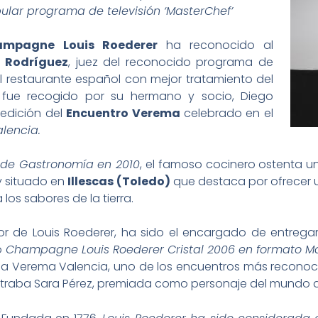
pular programa de televisión ‘MasterChef’
ampagne
Louis Roederer
ha reconocido al
e Rodríguez
, juez del reconocido programa de
l restaurante español con mejor tratamiento del
n fue recogido por su hermano y socio, Diego
 edición del
Encuentro Verema
celebrado en el
lencia.
 de Gastronomía en 2010
, el famoso cocinero ostenta 
y situado en
Illescas (Toledo)
que destaca por ofrecer
los sabores de la tierra.
r de Louis Roederer, ha sido el encargado de entrega
o
Champagne Louis Roederer Cristal 2006 en formato 
ia Verema Valencia, uno de los encuentros más reconoci
raba Sara Pérez, premiada como personaje del mundo de