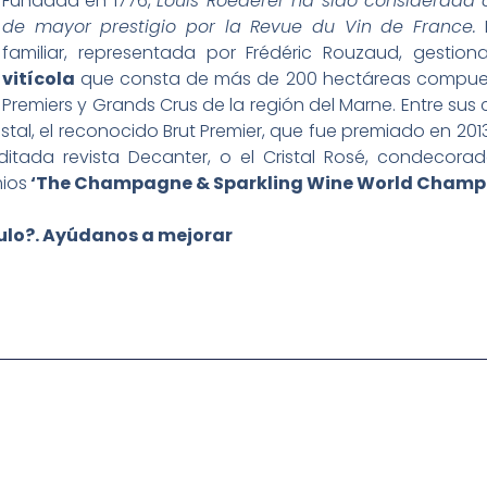
Fundada en 1776,
Louis Roederer ha sido considerad
de mayor prestigio por la Revue du Vin de France.
L
familiar, representada por Frédéric Rouzaud, gesti
vitícola
que consta de más de 200 hectáreas compues
Premiers y Grands Crus de la región del Marne. Entre s
istal, el reconocido Brut Premier, que fue premiado en
itada revista Decanter, o el Cristal Rosé, condecor
ios
‘The Champagne & Sparkling Wine World Champi
culo?. Ayúdanos a mejorar