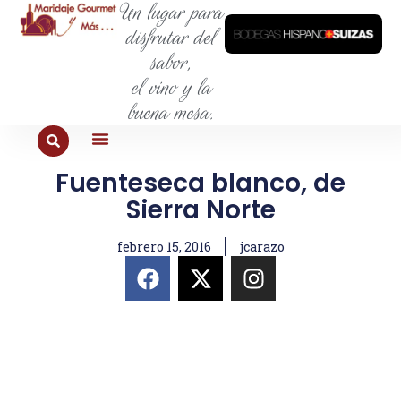
Un lugar para
disfrutar del
sabor,
el vino y la
buena mesa.
Fuenteseca blanco, de
PARA COMER
PARA LA SED
PARA SALIR
PARA CONOCER
PARA PROBAR
Sierra Norte
febrero 15, 2016
jcarazo