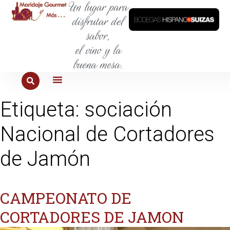
Un lugar para
disfrutar del
sabor,
el vino y la
buena mesa.
PARA COMER
PARA LA SED
PARA SALIR
PARA CONOCER
PARA PROBAR
Etiqueta:
sociación
Nacional de Cortadores
de Jamón
CAMPEONATO DE
CORTADORES DE JAMON